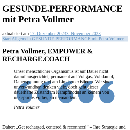
GESUNDE.PERFORMANCE
mit Petra Vollmer
aktualisiert am
17. Dezember 2023
3. November 2023
Start
Allgemein
GESUNDE.PERFORMANCE mit Petra Vollmer
Petra Vollmer, EMPOWER &
RECHARGE.COACH
Unser menschlicher Organismus ist auf Dauer nicht
darauf ausgerichtet, permanent auf Vollgas, Volldampf,
Dauerspannung und am Limit zu existieren. Wir sind
unverwundbar, denken viele, doch geht dieser
dauerhafte Zustand im Kampfmodus an keinem von
uns spurlos vorbei, an niemandem.
Petra Vollmer
Daher: „Get recharged, centered & reconnect!“ – Ihre Strategie und