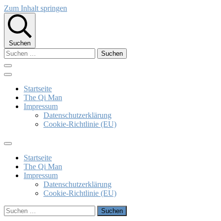
Zum Inhalt springen
Suchen
Suchen
nach:
The Qi Man
Klaus Bieber
Startseite
The Qi Man
Impressum
Datenschutzerklärung
Cookie-Richtlinie (EU)
Startseite
The Qi Man
Impressum
Datenschutzerklärung
Cookie-Richtlinie (EU)
Suchen
nach: