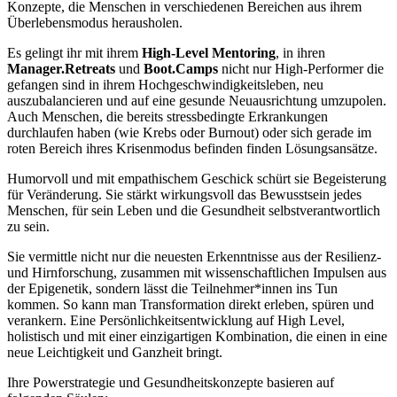
Konzepte, die Menschen in verschiedenen Bereichen aus ihrem
Überlebensmodus herausholen.
Es gelingt ihr mit ihrem
High-Level Mentoring
, in ihren
Manager.Retreats
und
Boot.Camps
nicht nur High-Performer die
gefangen sind in ihrem Hochgeschwindigkeitsleben, neu
auszubalancieren und auf eine gesunde Neuausrichtung umzupolen.
Auch Menschen, die bereits stressbedingte Erkrankungen
durchlaufen haben (wie Krebs oder Burnout) oder sich gerade im
roten Bereich ihres Krisenmodus befinden finden Lösungsansätze.
Humorvoll und mit empathischem Geschick schürt sie Begeisterung
für Veränderung. Sie stärkt wirkungsvoll das Bewusstsein jedes
Menschen, für sein Leben und die Gesundheit selbstverantwortlich
zu sein.
Sie vermittle nicht nur die neuesten Erkenntnisse aus der Resilienz-
und Hirnforschung, zusammen mit wissenschaftlichen Impulsen aus
der Epigenetik, sondern lässt die Teilnehmer*innen ins Tun
kommen. So kann man Transformation direkt erleben, spüren und
verankern. Eine Persönlichkeitsentwicklung auf High Level,
holistisch und mit einer einzigartigen Kombination, die einen in eine
neue Leichtigkeit und Ganzheit bringt.
Ihre Powerstrategie und Gesundheitskonzepte basieren auf