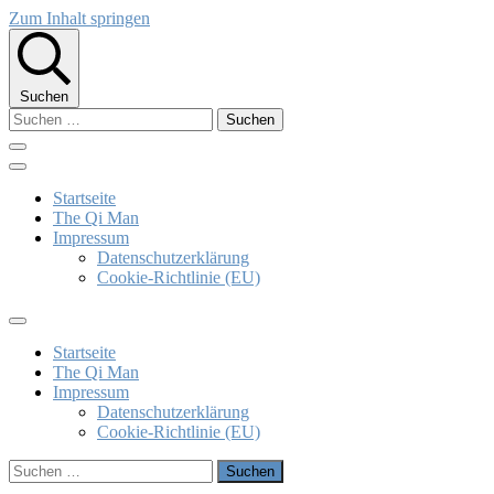
Zum Inhalt springen
Suchen
Suchen
nach:
The Qi Man
Klaus Bieber
Startseite
The Qi Man
Impressum
Datenschutzerklärung
Cookie-Richtlinie (EU)
Startseite
The Qi Man
Impressum
Datenschutzerklärung
Cookie-Richtlinie (EU)
Suchen
nach: