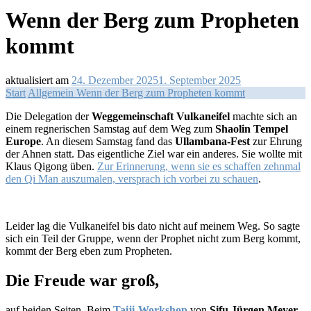
Wenn der Berg zum Propheten
kommt
aktualisiert am
24. Dezember 2025
1. September 2025
Start
Allgemein
Wenn der Berg zum Propheten kommt
Die Delegation der
Weggemeinschaft Vulkaneifel
machte sich an
einem regnerischen Samstag auf dem Weg zum
Shaolin Tempel
Europe
. An diesem Samstag fand das
Ullambana-Fest
zur Ehrung
der Ahnen statt. Das eigentliche Ziel war ein anderes. Sie wollte mit
Klaus Qigong üben.
Zur Erinnerung, wenn sie es schaffen zehnmal
den Qi Man auszumalen, versprach ich vorbei zu schauen
.
Leider lag die Vulkaneifel bis dato nicht auf meinem Weg. So sagte
sich ein Teil der Gruppe, wenn der Prophet nicht zum Berg kommt,
kommt der Berg eben zum Propheten.
Die Freude war groß,
auf beiden Seiten. Beim
Taiji-Workshop
von
Sifu Jürgen Meyer