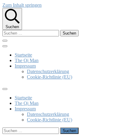
Zum Inhalt springen
Suchen
Suchen
nach:
The Qi Man
Klaus Bieber
Startseite
The Qi Man
Impressum
Datenschutzerklärung
Cookie-Richtlinie (EU)
Startseite
The Qi Man
Impressum
Datenschutzerklärung
Cookie-Richtlinie (EU)
Suchen
nach: