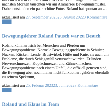
Instrukt
nächsten Morgen tauschten wir am Ammersee Bewegungsmuster.
Dabei entstanden ein paar schöne Fotos. Roland hat spontan an …
zu
aktualisiert am
27. September 2023
25. August 2022
3 Kommentare
Ro
Lesen
Pa
un
Th
Bewegungslehrer Roland Pausch war zu Besuch
Qi
Ma
Roland kümmert sich bei Menschen und Pferden um
am
Bewegungsprobleme. Normale Bewegungsprobleme in Schulter,
Am
Nacken, Rücken, Lende, Brustwirbel, Hüfte und Knie, als auch um
Probleme, die durch Schlaganfall verursacht wurden. Er lindert
Nervenschmerzen, Kopfschmerzen und Zähneknirschen.
Bewegungsprobleme nach einem Unfall, die offiziell genesen sind,
die Bewegung aber noch immer nicht funktioniert gehören ebenfalls
zu seinem Spektrum, …
zu
aktualisiert am
25. Februar 2023
23. Juni 2022
8 Kommentare
Bewegun
Lesen
Roland
Pausch
war
Roland und Klaus im Team
zu