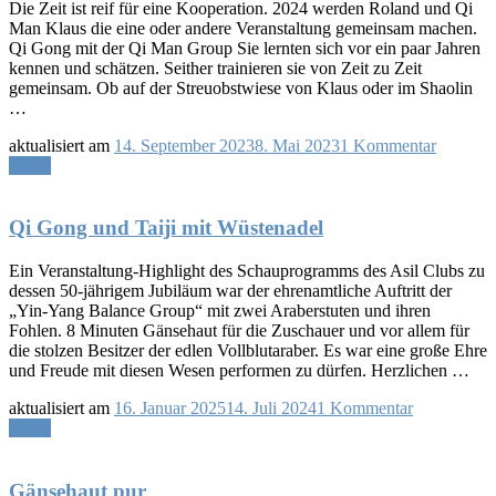
Besuch
Die Zeit ist reif für eine Kooperation. 2024 werden Roland und Qi
Man Klaus die eine oder andere Veranstaltung gemeinsam machen.
Qi Gong mit der Qi Man Group Sie lernten sich vor ein paar Jahren
kennen und schätzen. Seither trainieren sie von Zeit zu Zeit
gemeinsam. Ob auf der Streuobstwiese von Klaus oder im Shaolin
…
zu
aktualisiert am
14. September 2023
8. Mai 2023
1 Kommentar
Roland
Lesen
und
Klaus
im
Qi Gong und Taiji mit Wüstenadel
Team
Ein Veranstaltung-Highlight des Schauprogramms des Asil Clubs zu
dessen 50-jährigem Jubiläum war der ehrenamtliche Auftritt der
„Yin-Yang Balance Group“ mit zwei Araberstuten und ihren
Fohlen. 8 Minuten Gänsehaut für die Zuschauer und vor allem für
die stolzen Besitzer der edlen Vollblutaraber. Es war eine große Ehre
und Freude mit diesen Wesen performen zu dürfen. Herzlichen …
zu
aktualisiert am
16. Januar 2025
14. Juli 2024
1 Kommentar
Qi
Lesen
Gong
und
Taiji
Gänsehaut pur