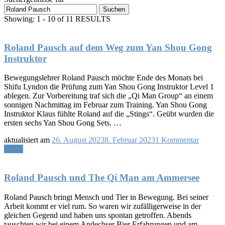
Suchen
nach:
Showing: 1 - 10 of 11 RESULTS
Roland Pausch auf dem Weg zum Yan Shou Gong
Instruktor
Bewegungslehrer Roland Pausch möchte Ende des Monats bei
Shifu Lyndon die Prüfung zum Yan Shou Gong Instruktor Level 1
ablegen. Zur Vorbereitung traf sich die „Qi Man Group“ an einem
sonnigen Nachmittag im Februar zum Training. Yan Shou Gong
Instruktor Klaus fühlte Roland auf die „Stings“. Geübt wurden die
ersten sechs Yan Shou Gong Sets. …
zu
aktualisiert am
26. August 2023
8. Februar 2023
1 Kommentar
Roland
Lesen
Pausch
auf
dem
Roland Pausch und The Qi Man am Ammersee
Weg
zum
Roland Pausch bringt Mensch und Tier in Bewegung. Bei seiner
Yan
Arbeit kommt er viel rum. So waren wir zufälligerweise in der
Shou
gleichen Gegend und haben uns spontan getroffen. Abends
Gong
tauschten wir bei einem Andechser Bier Erfahrungen und am