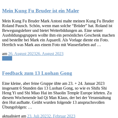
Gast
bei
Yan
Mein Kung Fu Bruder ist ein Maler
Shou
Gong
Mein Kung Fu Bruder Mark Antoni malte meinen Kung Fu Bruder
Austria
Roland Pausch. Schön, wenn man solche “Brüder” hat. Roland ist
Bewegungslehrer und bietet Weiterbildungen an. Eine seiner
Ausbildungsgruppen wollte ihm ein persönliches Geschenk machen
und bestellte bei Mark ein Aquarell. Als Vorlage diente ein Foto.
Herrlich was Mark aus einem Foto mit Wasserfarben auf …
am
26. August 2023
26. August 2023
Lesen
Feedback zum 13 Luohan Gong
Eine kleine, aber feine Gruppe übte am 23. + 24. Januar 2023
insgesamt 6 Stunden das 13 Luohan Gong, so wie es Shifu Shi
Heng Yi und Shi Miao Hai im Shaolin Temple Europe lehrten. Zu
diesem Wochenende lud Qi Man Klaus, der bei der Veranstaltung
den Hut aufhatte. Geübt wurden folgende 13 anspruchsvollen
Übungsfolgen: …
aktualisiert am
23. Juli 2023
2. Februar 2023