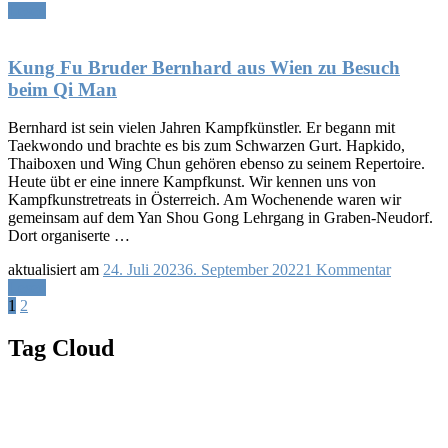
Lesen
Kung Fu Bruder Bernhard aus Wien zu Besuch
beim Qi Man
Bernhard ist sein vielen Jahren Kampfkünstler. Er begann mit
Taekwondo und brachte es bis zum Schwarzen Gurt. Hapkido,
Thaiboxen und Wing Chun gehören ebenso zu seinem Repertoire.
Heute übt er eine innere Kampfkunst. Wir kennen uns von
Kampfkunstretreats in Österreich. Am Wochenende waren wir
gemeinsam auf dem Yan Shou Gong Lehrgang in Graben-Neudorf.
Dort organiserte …
zu
aktualisiert am
24. Juli 2023
6. September 2022
1 Kommentar
Kung
Lesen
Seitennummerierung
Seite
Seite
Fu
1
2
Bruder
der
Bernhar
Tag Cloud
Beiträge
aus
Wien
zu
Besuch
beim