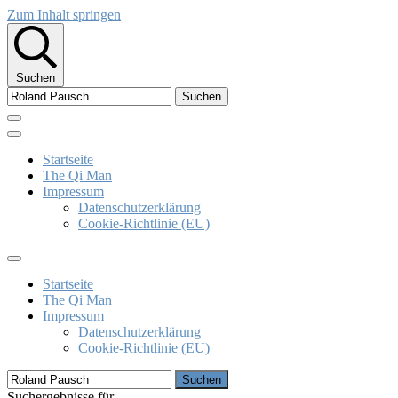
Zum Inhalt springen
Suchen
Suchen
nach:
The Qi Man
Klaus Bieber
Startseite
The Qi Man
Impressum
Datenschutzerklärung
Cookie-Richtlinie (EU)
Startseite
The Qi Man
Impressum
Datenschutzerklärung
Cookie-Richtlinie (EU)
Suchen
nach:
Suchergebnisse für