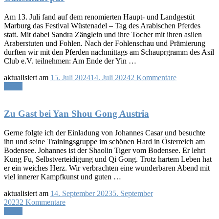
mit
Wüstenadel
Am 13. Juli fand auf dem renomierten Haupt- und Landgestüt
Marburg das Festival Wüstenadel – Tag des Arabischen Pferdes
statt. Mit dabei Sandra Zänglein und ihre Tocher mit ihren asilen
Araberstuten und Fohlen. Nach der Fohlenschau und Prämierung
durften wir mit den Pferden nachmittags am Schauprgramm des Asil
Club e.V. teilnehmen: Am Ende der Yin …
zu
aktualisiert am
15. Juli 2024
14. Juli 2024
2 Kommentare
Gänsehaut
Lesen
pur
Zu Gast bei Yan Shou Gong Austria
Gerne folgte ich der Einladung von Johannes Casar und besuchte
ihn und seine Trainingsgruppe im schönen Hard in Österreich am
Bodensee. Johannes ist der Shaolin Tiger vom Bodensee. Er lehrt
Kung Fu, Selbstverteidigung und Qi Gong. Trotz hartem Leben hat
er ein weiches Herz. Wir verbrachten eine wunderbaren Abend mit
viel innerer Kampfkunst und guten …
aktualisiert am
14. September 2023
5. September
zu
2023
2 Kommentare
Zu
Lesen