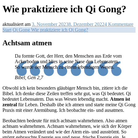
Wie praktiziere ich Qi Gong?
zu
aktualisiert am
3. November 2023
8. Dezember 2022
4 Kommentare
W
Start
Qi Gong
Wie praktiziere ich Qi Gong?
pr
ic
Achtsam atmen
Qi
G
Da formte Gott, der Herr, den Menschen aus Erde vom
Ackerboden und blies in seine Nase den Lebensatem.
So wurde der Mensch zu einem lebendigen Wesen.
Bibel, Gen 2,7
Obwohl ich kein besonders gläubiger Mensch bin, zitiere ich die
Bibel. Ich denke diese Zeilen treffen sehr gut, was Qi bedeutet. Qi
bedeutet Lebensatem. Das was Wesen lebendig macht.
Atmen ist
zentral
für Leben. Deshalb übe ich atmen und starte meine Qi Gong
Praxis mit einer Atemübung. Ich beobachte ein- und ausatmen.
Beobachten bedeute für mich achtsam wahrnehmen. Also atmen
achtsam wahrnehmen. Achtsam wahrnehmen, wie sich der Körper
beim Atmen verändert und wie der Atem ein- und ausströmt. So
strömt gebrauchte Energie aus und neue, frische Energie ein. Je