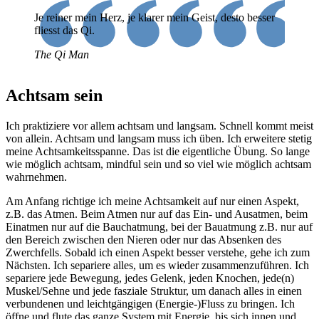
Je reiner mein Herz, je klarer mein Geist, desto besser
fliesst das Qi.
The Qi Man
Achtsam sein
Ich praktiziere vor allem achtsam und langsam. Schnell kommt meist
von allein. Achtsam und langsam muss ich üben. Ich erweitere stetig
meine Achtsamkeitsspanne. Das ist die eigentliche Übung. So lange
wie möglich achtsam, mindful sein und so viel wie möglich achtsam
wahrnehmen.
Am Anfang richtige ich meine Achtsamkeit auf nur einen Aspekt,
z.B. das Atmen. Beim Atmen nur auf das Ein- und Ausatmen, beim
Einatmen nur auf die Bauchatmung, bei der Bauatmung z.B. nur auf
den Bereich zwischen den Nieren oder nur das Absenken des
Zwerchfells. Sobald ich einen Aspekt besser verstehe, gehe ich zum
Nächsten. Ich separiere alles, um es wieder zusammenzuführen. Ich
separiere jede Bewegung, jedes Gelenk, jeden Knochen, jede(n)
Muskel/Sehne und jede fasziale Struktur, um danach alles in einen
verbundenen und leichtgängigen (Energie-)Fluss zu bringen. Ich
öffne und flute das ganze System mit Energie, bis sich innen und