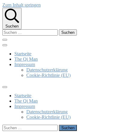
Zum Inhalt springen
Suchen
Suchen
nach:
The Qi Man
Klaus Bieber
Startseite
The Qi Man
Impressum
Datenschutzerklärung
Cookie-Richtlinie (EU)
Startseite
The Qi Man
Impressum
Datenschutzerklärung
Cookie-Richtlinie (EU)
Suchen
nach: