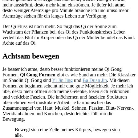
mehr ausströmt, desto mehr kann einströmen. Je tiefer ich atme,
desto weniger Atemzüge pro Minute brauche ich und umso mehr
Atemzüge stehen für ein langes Leben zur Verfügung.
Der Qi Fluss ist noch mehr. So tärgt das Qi der Sonne zum
Wachstum der Pflanzen bei, das Qi des Funktionskreises Leber
verteilt das Blut im Körper oder das Qi der Mutter behütet das Kind.
Achte auf das Qi.
Achtsam bewegen
Je besser ich atme, desto besser funktionieren meine Qi Gong
Formen.
Qi Gong Formen
gibt es wie Sand am mehr. Die Klassiker
im Shaolin Qi Gong sind
Yi Jin Jing
und
Ba Duan Jin
. Mit diesen
Formen zu beginnen scheint mir eine gute Möglichkeit. Je mehr ich
übe, desto mehr öffnen sich meine Gelenke, lösen sich Friktionen
und verklebte Faszien. Die knöchernen und faszialen Strukturen
übernehmen viel muskuläre Arbeit. Je harmonischer das
Zusammenspiel von Haut, Muskel, Sehnen, Faszien, Blut- Nerven-,
Meridianbahnen und Knochen, desto leichter fällt mir die
Bewegung.
Bewegt sich eine Zelle meines Körpers, bewegen sich
alle.